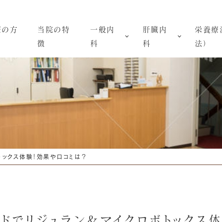
療の方
当院の特
一般内
肝臓内
栄養療
徴
科
科
法）
トックス体験！効果や口コミは？
ドでリジュラン＆マイクロボトックス