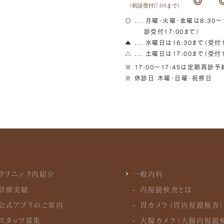
(初診受付17:00まで)
◎ ... 月曜・火曜・金曜は8:30～1
診受付17:00まで）
▲ ... 水曜日は16:30まで（受付1
△ ... 土曜日は17:00まで（受付1
※ 17:00〜17:45は定期再診
※ 休診日 木曜・日曜・祝祭日
クリニック内紹介
一般内科
診療実績
内視鏡検査とは
公式アプリのご案内
胃カメラ（胃内視鏡検査）
スタッフ募集
大腸カメラ（大腸内視鏡