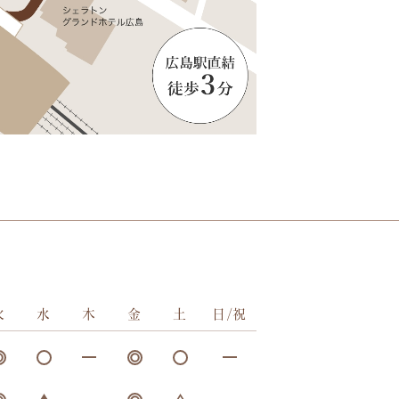
火
水
木
金
土
日/祝