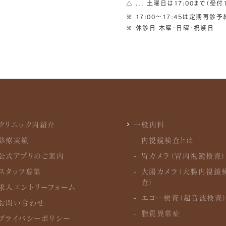
△ ... 土曜日は17:00まで（受付1
※ 17:00〜17:45は定期再診
※ 休診日 木曜・日曜・祝祭日
クリニック内紹介
一般内科
診療実績
内視鏡検査とは
公式アプリのご案内
胃カメラ（胃内視鏡検査）
スタッフ募集
大腸カメラ（大腸内視鏡
査）
求人エントリーフォーム
エコー検査（超音波検査
お問い合わせ
脂質異常症
プライバシーポリシー