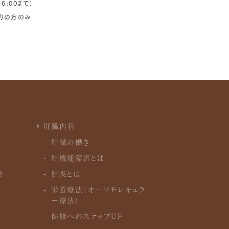
6:00まで）
予約の方のみ
肝臓内科
肝臓の働き
肝機能障害とは
検
肝炎とは
栄養療法（オーソモレキュラ
）
ー療法）
健康へのステップUP