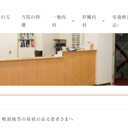
療の方
当院の特
一般内
肝臓内
栄養療
徴
科
科
法）
・咽頭痛等の症状のある患者さまへ