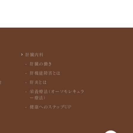
肝臓内科
肝臓の働き
肝機能障害とは
検
肝炎とは
栄養療法（オーソモレキュラ
）
ー療法）
健康へのステップUP