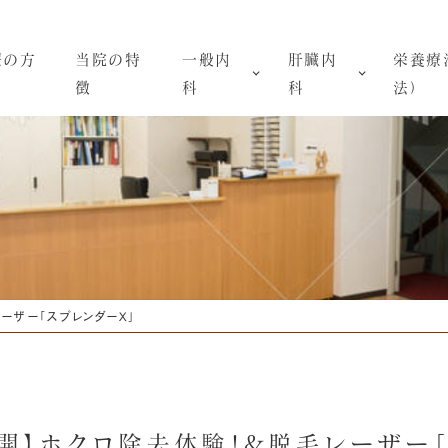
療の方
当院の特
一般内
肝臓内
栄養療
徴
科
科
法）
レーザー「スプレンダーX」
e公開】ホクロ除去体験！&脱毛レーザー