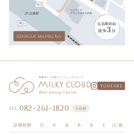
GOOGLE MAPはこちら
Youtube
082−261−1820
TEL:
予約制
診療時間
月
火
水
木
金
土
日/祝