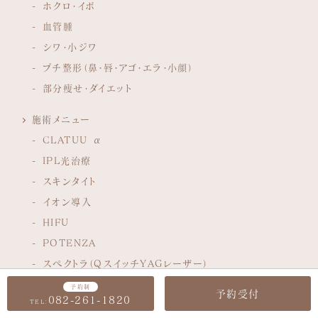
ホクロ・イボ
血管腫
シワ・小ジワ
プチ整形（鼻・唇・アゴ・エラ・小顔）
部分痩せ・ダイエット
施術メニュー
CLATUU α
IPL光治療
スキンタイト
イオン導入
HIFU
POTENZA
スペクトラ（QスイッチYAGレーザー）
炭酸ガスレーザー（CO2REレーザー）
予約制
予約受付
082-261-1820
TEL:
フラクショナルレーザー