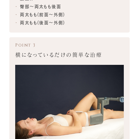
臀部～両太もも後面
両太もも(前面～外側)
両太もも(後面～外側)
横になっているだけの簡単な治療