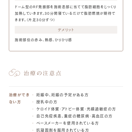
ドーム型のRF発振部を施術患部に当てて脂肪細胞をじっくり
加熱していきます。30分間寝ているだけで脂肪燃焼が期待で
きます。（片足30分ずつ）
デメリット
施術部位の赤み、熱感、ひりひり感
治療の注意点
治療ができ
妊娠中、妊娠の予定がある方
ない方
授乳中の方
ケロイド体質・アトピー体質・光線過敏症の方
自己免疫疾患、重症の糖尿病・高血圧の方
ペースメーカーを使用されている方
抗凝固剤を服用されている方