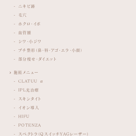
ニキビ跡
毛穴
ホクロ・イボ
血管腫
シワ・小ジワ
プチ整形（鼻・唇・アゴ・エラ・小顔）
部分痩せ・ダイエット
施術メニュー
CLATUU α
IPL光治療
スキンタイト
イオン導入
HIFU
POTENZA
スペクトラ（QスイッチYAGレーザー）