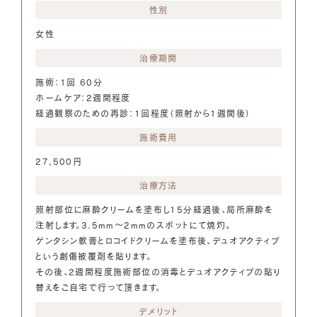
性別
女性
治療期間
施術：1回 60分
ホームケア：2週間程度
経過観察のための再診：1回程度（照射から1週間後）
施術費用
27,500円
治療方法
照射部位に麻酔クリームを塗布し15分経過後、局所麻酔を
注射します。3.5mm～2mmのスポットにて焼灼。
ゲンタシン軟膏とロコイドクリームを塗布後、デュオアクティブ
という創傷被覆剤を貼ります。
その後、2週間程度施術部位の消毒とデュオアクティブの貼り
替えをご自宅で行って頂きます。
デメリット