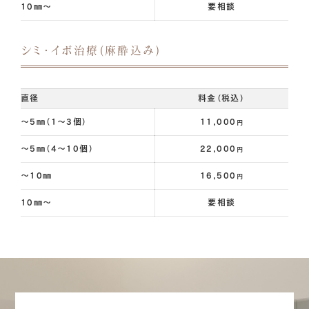
10㎜～
要相談
シミ・イボ治療(麻酔込み)
直径
料金（税込）
～5㎜（1～3個）
11,000
円
～5㎜（4～10個）
22,000
円
～10㎜
16,500
円
10㎜～
要相談