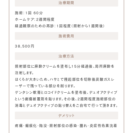
治療期間
施術：1回 60分
ホームケア：2週間程度
経過観察のための再診：1回程度（照射から1週間後）
施術費用
38,500円
治療方法
照射部位に麻酔クリームを塗布し15分経過後、局所麻酔を
注射します。
ほくろが大きいため、ハサミで隆起部位を切除後炭酸ガスレ
ーザーで残っている部分を削ります。
ゲンタシン軟膏とロコイドクリームを塗布後、デュオアクティブ
という創傷被覆剤を貼ります。その後、2週間程度施術部位の
消毒とデュオアクティブの貼り替えをご自宅で行って頂きます。
デメリット
疼痛・瘢痕化・陥没・照射部位の感染・腫れ・炎症性色素沈着